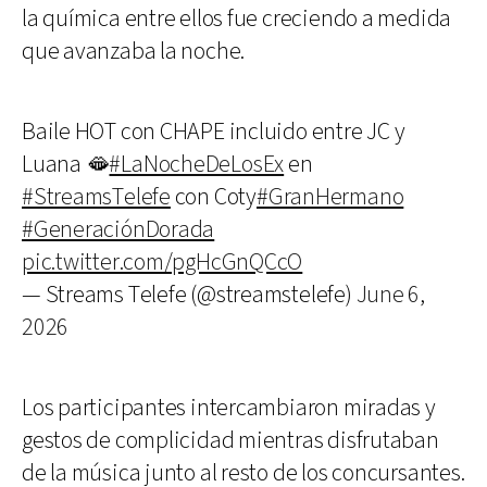
la química entre ellos fue creciendo a medida
que avanzaba la noche.
Baile HOT con CHAPE incluido entre JC y
Luana 🫦
#LaNocheDeLosEx
en
#StreamsTelefe
con Coty
#GranHermano
#GeneraciónDorada
pic.twitter.com/pgHcGnQCcO
— Streams Telefe (@streamstelefe)
June 6,
2026
Los participantes intercambiaron miradas y
gestos de complicidad mientras disfrutaban
de la música junto al resto de los concursantes.