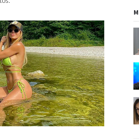
tos.
M