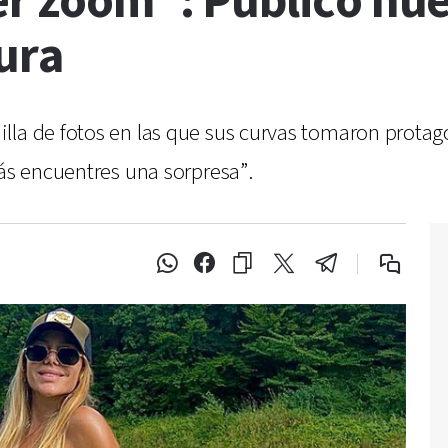
er zoom”: Publicó nue
sura
lla de fotos en las que sus curvas tomaron prota
zás encuentres una sorpresa”.