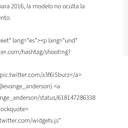
ara 2016, la modelo no oculta la
ento.
weet" lang="es"><p lang="und"
itter.com/hashtag/shooting?
>pic.twitter.com/x3f6iSburz</a>
(@evange_anderson) <a
vange_anderson/status/618147286338
blockquote>
.twitter.com/widgets.js"