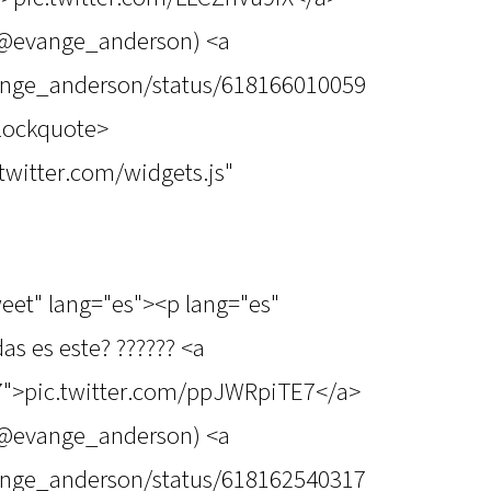
(@evange_anderson) <a
vange_anderson/status/618166010059
blockquote>
.twitter.com/widgets.js"
weet" lang="es"><p lang="es"
as es este? ?????? <a
7">pic.twitter.com/ppJWRpiTE7</a>
(@evange_anderson) <a
vange_anderson/status/618162540317