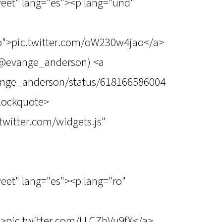
weet" lang="es"><p lang="und"
o">pic.twitter.com/oW230w4jao</a>
(@evange_anderson) <a
vange_anderson/status/618166586004
blockquote>
.twitter.com/widgets.js"
weet" lang="es"><p lang="ro"
">pic.twitter.com/LLCZhVu9fX</a>