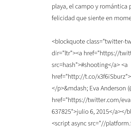
playa, el campo y romántica p
felicidad que siente en mom
<blockquote class="twitter-t
dir="ltr"><a href="https://tw
src=hash">#shooting</a> <a
href="http://t.co/x3f6iSburz"
</p>&mdash; Eva Anderson 
href="https://twitter.com/e
637825">julio 6, 2015</a></
<script async src="//platform