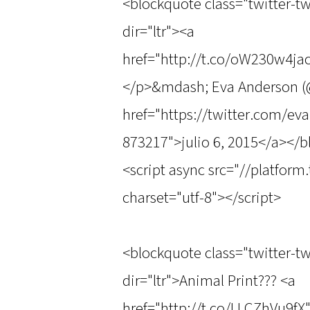
<blockquote class="twitter-t
dir="ltr"><a
href="http://t.co/oW230w4ja
</p>&mdash; Eva Anderson 
href="https://twitter.com/e
873217">julio 6, 2015</a></
<script async src="//platform
charset="utf-8"></script>
<blockquote class="twitter-t
dir="ltr">Animal Print??? <a
href="http://t.co/LLCZhVu9fX