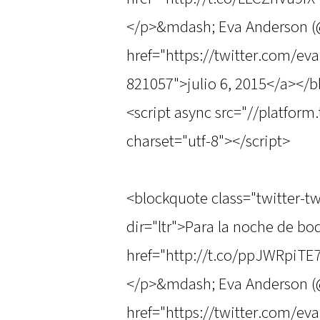
</p>&mdash; Eva Anderson 
href="https://twitter.com/e
821057">julio 6, 2015</a></
<script async src="//platform
charset="utf-8"></script>
<blockquote class="twitter-t
dir="ltr">Para la noche de bod
href="http://t.co/ppJWRpiTE
</p>&mdash; Eva Anderson 
href="https://twitter.com/e