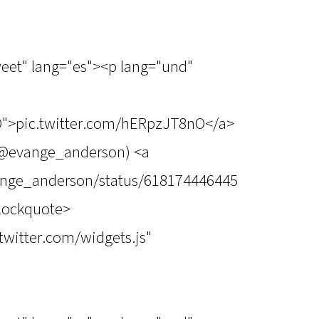
weet" lang="es"><p lang="und"
O">pic.twitter.com/hERpzJT8nO</a>
(@evange_anderson) <a
vange_anderson/status/618174446445
blockquote>
.twitter.com/widgets.js"