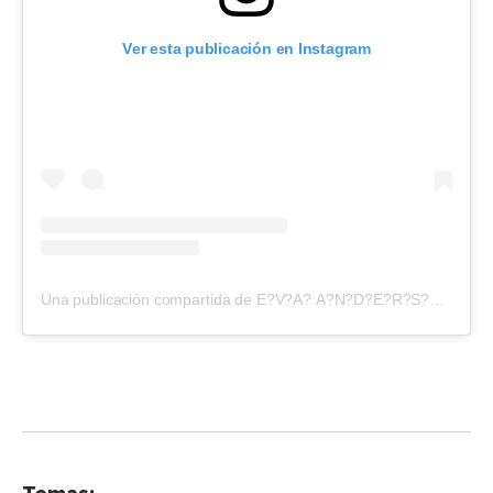
Ver esta publicación en Instagram
Una publicación compartida de E?V?A? A?N?D?E?R?S?O?N? (@evangelinaanderson)