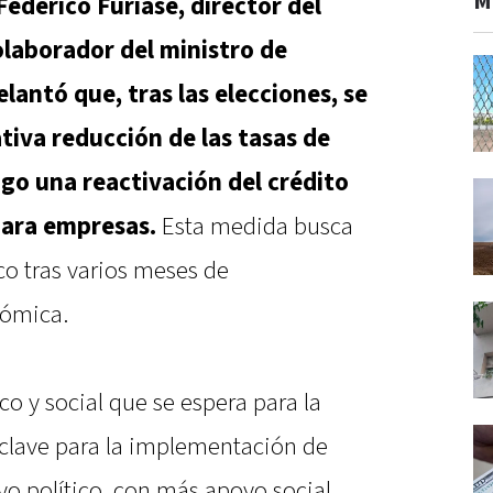
M
Federico Furiase, director del
olaborador del ministro de
lantó que, tras las elecciones, se
ativa reducción de las tasas de
igo una reactivación del crédito
para empresas.
Esta medida busca
o tras varios meses de
nómica.
co y social que se espera para la
clave para la implementación de
yo político, con más apoyo social,