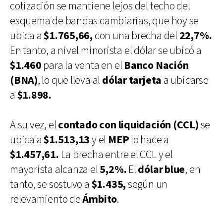
cotización se mantiene lejos del techo del
esquema de bandas cambiarias, que hoy se
ubica a
$1.765,66,
con una brecha del
22,7%.
En tanto, a nivel minorista el dólar se ubicó a
$1.460
para la venta en el
Banco Nación
(BNA)
, lo que lleva al
dólar tarjeta
a ubicarse
a
$1.898.
A su vez, el
contado con liquidación (CCL)
se
ubica a
$1.513,13
y el
MEP
lo hace a
$1.457,61.
La brecha entre el CCL y el
mayorista alcanza el
5,2%.
El
dólar blue
, en
tanto, se sostuvo a
$1.435,
según un
relevamiento de
Ámbito
.