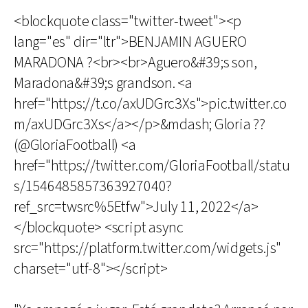
<blockquote class="twitter-tweet"><p
lang="es" dir="ltr">BENJAMIN AGUERO
MARADONA ?<br><br>Aguero&#39;s son,
Maradona&#39;s grandson. <a
href="https://t.co/axUDGrc3Xs">pic.twitter.co
m/axUDGrc3Xs</a></p>&mdash; Gloria ??
(@GloriaFootball) <a
href="https://twitter.com/GloriaFootball/statu
s/1546485857363927040?
ref_src=twsrc%5Etfw">July 11, 2022</a>
</blockquote> <script async
src="https://platform.twitter.com/widgets.js"
charset="utf-8"></script>