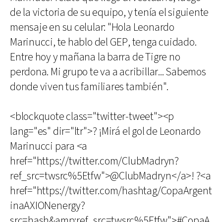
de la victoria de su equipo, y tenía el siguiente
mensaje en su celular: "Hola Leonardo
Marinucci, te hablo del GEP, tenga cuidado.
Entre hoy y mañana la barra de Tigre no
perdona. Mi grupo te va a acribillar... Sabemos
donde viven tus familiares también".
<blockquote class="twitter-tweet"><p
lang="es" dir="ltr">? ¡Mirá el gol de Leonardo
Marinucci para <a
href="https://twitter.com/ClubMadryn?
ref_src=twsrc%5Etfw">@ClubMadryn</a>! ?<a
href="https://twitter.com/hashtag/CopaArgent
inaAXIONenergy?
src=hash&amp;ref_src=twsrc%5Etfw">#CopaA