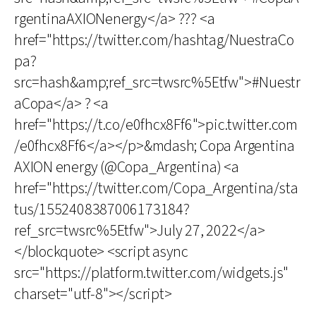
rgentinaAXIONenergy</a> ??? <a
href="https://twitter.com/hashtag/NuestraCo
pa?
src=hash&amp;ref_src=twsrc%5Etfw">#Nuestr
aCopa</a> ? <a
href="https://t.co/e0fhcx8Ff6">pic.twitter.com
/e0fhcx8Ff6</a></p>&mdash; Copa Argentina
AXION energy (@Copa_Argentina) <a
href="https://twitter.com/Copa_Argentina/sta
tus/1552408387006173184?
ref_src=twsrc%5Etfw">July 27, 2022</a>
</blockquote> <script async
src="https://platform.twitter.com/widgets.js"
charset="utf-8"></script>