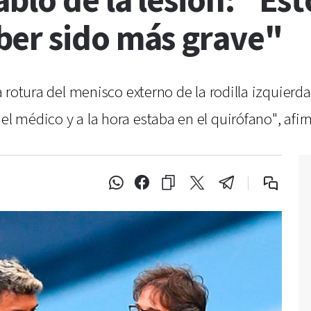
bló de la lesión: "Es
er sido más grave"
 la rotura del menisco externo de la rodilla izquier
el médico y a la hora estaba en el quirófano", afir