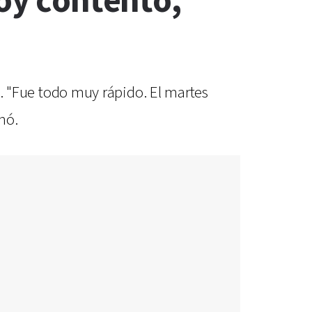
toy contento,
da. "Fue todo muy rápido. El martes
mó.