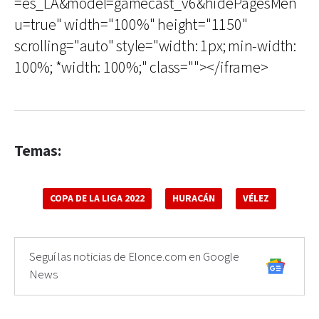
=es_LA&model=gamecast_v6&hidePagesMen
u=true" width="100%" height="1150"
scrolling="auto" style="width: 1px; min-width:
100%; *width: 100%;" class=""></iframe>
Temas:
COPA DE LA LIGA 2022
HURACÁN
VÉLEZ
Seguí las noticias de Elonce.com en Google
News