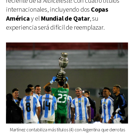
reciente de la
Albiceleste
. Con cuatro títulos
internacionales, incluyendo dos
Copas
América
y el
Mundial
de
Qatar
, su
experiencia será difícil de reemplazar.
Martínez contabiliza más títulos (4) con Argentina que derrotas