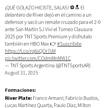
¡QUÉ GOLAZO HICISTE, SALAS! ⚽🔝 El
delantero de River dejó en el camino a un
defensor y sacó un remate cruzado para el 2-0
ante San Martín SJ Viví el Torneo Clausura
2025 por TNT Sports Premium y disfrutalo
también en HBO Max 👉
#Suscribite
https://t.co/rq6sQOr7sM
pic.twitter.com/COdmMnMW1C
— TNT Sports Argentina (@TNTSportsAR)
August 31, 2025
Formaciones:
River Plate:
Franco Armani; Fabricio Bustos,
Lucas Martínez Quarta, Paulo Díaz, Milton