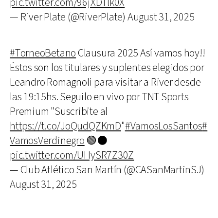
pic.twitter.com/96jXDTlk0X
— River Plate (@RiverPlate)
August 31, 2025
#TorneoBetano
Clausura 2025 Así vamos hoy!!
Éstos son los titulares y suplentes elegidos por
Leandro Romagnoli para visitar a River desde
las 19:15hs. Seguilo en vivo por TNT Sports
Premium "Suscribite al
https://t.co/JoQudQZKmD
"
#VamosLosSantos
#
VamosVerdinegro
🟢⚫
pic.twitter.com/UHySR7Z30Z
— Club Atlético San Martín (@CASanMartinSJ)
August 31, 2025