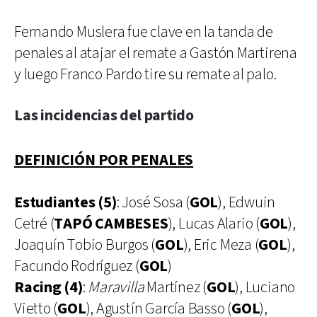
Fernando Muslera fue clave en la tanda de
penales al atajar el remate a Gastón Martirena
y luego Franco Pardo tire su remate al palo.
Las incidencias del partido
DEFINICIÓN POR PENALES
Estudiantes (5)
: José Sosa (
GOL
), Edwuin
Cetré (
TAPÓ CAMBESES
), Lucas Alario (
GOL
),
Joaquín Tobio Burgos (
GOL
), Eric Meza (
GOL
),
Facundo Rodríguez (
GOL
)
Racing (4)
:
Maravilla
Martínez (
GOL
), Luciano
Vietto (
GOL
), Agustín García Basso (
GOL
),