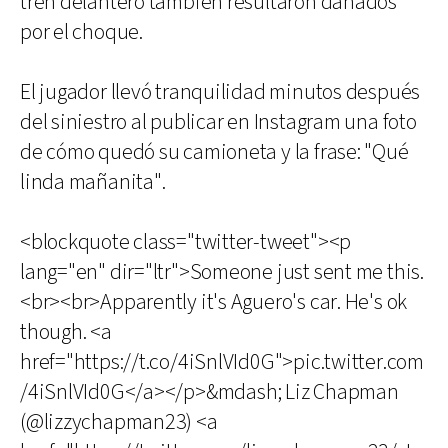
tren delantero también resultaron dañados
por el choque.
El jugador llevó tranquilidad minutos después
del siniestro al publicar en Instagram una foto
de cómo quedó su camioneta y la frase: "Qué
linda mañanita".
<blockquote class="twitter-tweet"><p
lang="en" dir="ltr">Someone just sent me this.
<br><br>Apparently it's Aguero's car. He's ok
though. <a
href="https://t.co/4iSnlVId0G">pic.twitter.com
/4iSnlVId0G</a></p>&mdash; Liz Chapman
(@lizzychapman23) <a