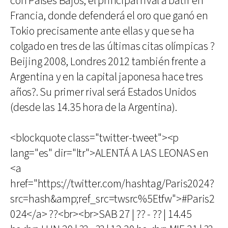
con Países Bajos, el principal rival a batir en
Francia, donde defenderá el oro que ganó en
Tokio precisamente ante ellas y que se ha
colgado en tres de las últimas citas olímpicas ?
Beijing 2008, Londres 2012 también frente a
Argentina y en la capital japonesa hace tres
años?. Su primer rival será Estados Unidos
(desde las 14.35 hora de la Argentina).
<blockquote class="twitter-tweet"><p
lang="es" dir="ltr">ALENTÁ A LAS LEONAS en
<a
href="https://twitter.com/hashtag/Paris2024?
src=hash&amp;ref_src=twsrc%5Etfw">#Paris2
024</a> ??<br><br>SAB 27 | ?? - ?? | 14.45