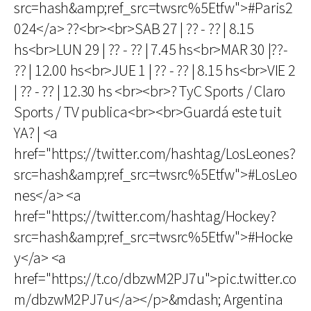
src=hash&amp;ref_src=twsrc%5Etfw">#Paris2
024</a> ??<br><br>SAB 27 | ?? - ?? | 8.15
hs<br>LUN 29 | ?? - ?? | 7.45 hs<br>MAR 30 |??-
?? | 12.00 hs<br>JUE 1 | ?? - ?? | 8.15 hs<br>VIE 2
| ?? - ?? | 12.30 hs <br><br>? TyC Sports / Claro
Sports / TV publica<br><br>Guardá este tuit
YA? | <a
href="https://twitter.com/hashtag/LosLeones?
src=hash&amp;ref_src=twsrc%5Etfw">#LosLeo
nes</a> <a
href="https://twitter.com/hashtag/Hockey?
src=hash&amp;ref_src=twsrc%5Etfw">#Hocke
y</a> <a
href="https://t.co/dbzwM2PJ7u">pic.twitter.co
m/dbzwM2PJ7u</a></p>&mdash; Argentina