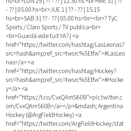
hs<br>LUN 29 | ?? - ?? | 12.30 hs <br>MIE 31 | ??
- ?? | 05.00 hs<br>JUE 1 | ?? - ?? | 15.15
hs<br>SAB 3 | ?? - ?? | 05.00 hs<br><br>? TyC
Sports / Claro Sports / TV publica<br>
<br>Guardá este tuit YA? | <a
href="https://twitter.com/hashtag/LasLeonas?
src=hash&amp;ref_src=twsrc%5Etfw">#LasLeo
nas</a> <a
href="https://twitter.com/hashtag/Hockey?
src=hash&amp;ref_src=twsrc%5Etfw">#Hocke
y</a> <a
href="https://t.co/CvxQAmS60B">pic.twitter.c
om/CvxQAmS60B</a></p>&mdash; Argentina
Hockey (@ArgFieldHockey) <a
href="https://twitter.com/ArgFieldHockey/stat