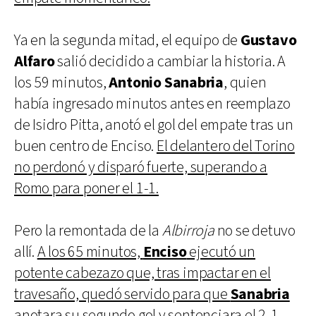
Ya en la segunda mitad, el equipo de
Gustavo
Alfaro
salió decidido a cambiar la historia. A
los 59 minutos,
Antonio Sanabria
, quien
había ingresado minutos antes en reemplazo
de Isidro Pitta, anotó el gol del empate tras un
buen centro de Enciso.
El delantero del Torino
no perdonó y disparó fuerte, superando a
Romo para poner el 1-1.
Pero la remontada de la
Albirroja
no se detuvo
allí.
A los 65 minutos,
Enciso
ejecutó un
potente cabezazo que, tras impactar en el
travesaño, quedó servido para que
Sanabria
anotara su segundo gol y sentenciara el 2-1