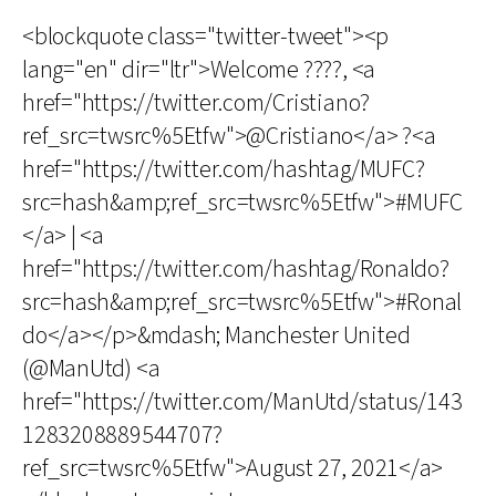
<blockquote class="twitter-tweet"><p
lang="en" dir="ltr">Welcome ????, <a
href="https://twitter.com/Cristiano?
ref_src=twsrc%5Etfw">@Cristiano</a> ?<a
href="https://twitter.com/hashtag/MUFC?
src=hash&amp;ref_src=twsrc%5Etfw">#MUFC
</a> | <a
href="https://twitter.com/hashtag/Ronaldo?
src=hash&amp;ref_src=twsrc%5Etfw">#Ronal
do</a></p>&mdash; Manchester United
(@ManUtd) <a
href="https://twitter.com/ManUtd/status/143
1283208889544707?
ref_src=twsrc%5Etfw">August 27, 2021</a>