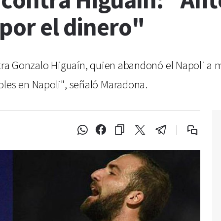
contra Higuaín: "Ante
 por el dinero"
ntra Gonzalo Higuaín, quien abandonó el Napoli a m
oles en Napoli", señaló Maradona.