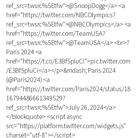
ref_src=twsrc%5Etfw">@SnoopDogg</a> <a
href="https://twitter.com/NBCOlympics?
ref_src=twsrc%5Etfw">@NBCOlympics</a> <a
href="https://twitter.com/TeamUSA?
ref_src=twsrc%5Etfw">@TeamUSA</a> <br>?
Paris 2024 <a
href="https://t.co/E3Bf5pIuCi">pic.twitter.com
/E3Bf5pIuCi</a></p>&mdash; Paris 2024
(@Paris2024) <a
href="https://twitter.com/Paris2024/status/18
16794486661349529?
ref_src=twsrc%5Etfw">July 26, 2024</a>
</blockquote> <script async
src="https://platform.twitter.com/widgets.js"
charset="utf-8"></script>