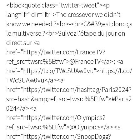
<blockquote class="twitter-tweet"><p
lang="fr" dir="ltr">The crossover we didn't
know we needed ?<br>-<br>C&#39;est donc ça
le multiverse ?<br>Suivez l'étape du jour en
direct sur <a
href="https://twitter.com/FranceTV?
ref_src=twsrc%5Etfw">@FranceTV</a> : <a
href="https://t.co/TWcSUAw0vu">https://t.co/
TWcSUAw0vu</a><a
href="https://twitter.com/hashtag/Paris2024?
src=hash&amp;ref_src=twsrc%5Etfw">#Paris2
024</a> <a
href="https://twitter.com/Olympics?
ref_src=twsrc%5Etfw">@Olympics</a> <a
href="https://twitter.com/SnoopDogg?