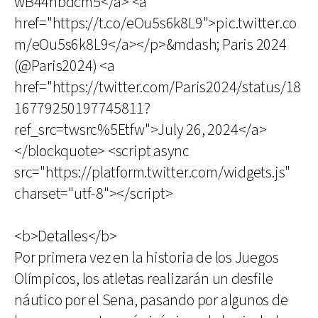
wB44hbdcm5</a> <a
href="https://t.co/eOu5s6k8L9">pic.twitter.co
m/eOu5s6k8L9</a></p>&mdash; Paris 2024
(@Paris2024) <a
href="https://twitter.com/Paris2024/status/18
16779250197745811?
ref_src=twsrc%5Etfw">July 26, 2024</a>
</blockquote> <script async
src="https://platform.twitter.com/widgets.js"
charset="utf-8"></script>
<b>Detalles</b>
Por primera vez en la historia de los Juegos
Olímpicos, los atletas realizarán un desfile
náutico por el Sena, pasando por algunos de