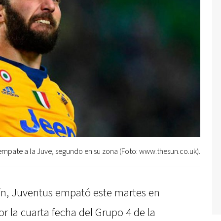
l empate a la Juve, segundo en su zona (Foto: www.thesun.co.uk).
ín, Juventus empató este martes en
or la cuarta fecha del Grupo 4 de la