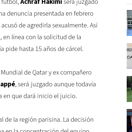
 fútbol,
Achraf Hakimi
será juzgado
una denuncia presentada en febrero
 acusó de agredirla sexualmente. Así
, en línea con la solicitud de la
lía pide hasta 15 años de cárcel.
el Mundial de Qatar y ex compañero
bappé
, será juzgado aunque todavía
 en que dará inicio el juicio.
l de la región parisina. La decisión
a en la concentración del equipo