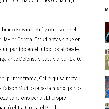
gunda fecha del torneo de la Liga
M
mbiano Edwin Cetré y otro sobre el
r Javier Correa, Estudiantes sigue en
 un partido en el fútbol local desde
Liga ante Defensa y Justicia por 1 a 0.
del primer tramo, Cetré quiso meter
y Yaison Murillo puso la mano, por lo
noza sancionó penal. El propio
rcó el 1 a 0 para el Pincha.