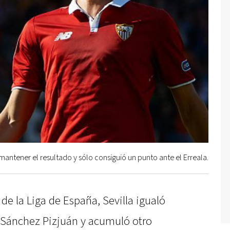
mantener el resultado y sólo consiguió un punto ante el Erreala.
de la Liga de España, Sevilla igualó
l Sánchez Pizjuán y acumuló otro