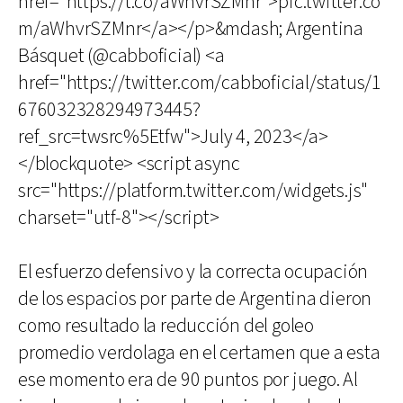
href="https://t.co/aWhvrSZMnr">pic.twitter.co
m/aWhvrSZMnr</a></p>&mdash; Argentina
Básquet (@cabboficial) <a
href="https://twitter.com/cabboficial/status/1
676032328294973445?
ref_src=twsrc%5Etfw">July 4, 2023</a>
</blockquote> <script async
src="https://platform.twitter.com/widgets.js"
charset="utf-8"></script>
El esfuerzo defensivo y la correcta ocupación
de los espacios por parte de Argentina dieron
como resultado la reducción del goleo
promedio verdolaga en el certamen que a esta
ese momento era de 90 puntos por juego. Al