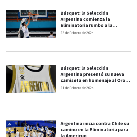
Básquet: la Selección
Argentina comienza la
Eliminatoria rumbo a la
Americup
22 de Febrero de 2024
Básquet: la Selección
Argentina presentó su nueva
camiseta en homenaje al Oro
de Atenas
21 de Febrero de 2024
Argentina inicia contra Chile su
camino en la Eliminatoria para
la Americup