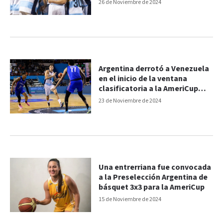
26 de Noviembre de 2024
Argentina derrotó a Venezuela
en el inicio de la ventana
clasificatoria a la AmeriCup
2025
23 de Noviembre de 2024
Una entrerriana fue convocada
a la Preselección Argentina de
básquet 3x3 para la AmeriCup
15 de Noviembre de 2024