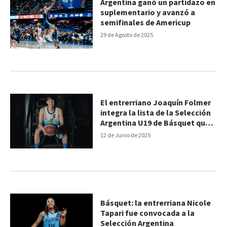
Argentina ganó un partidazo en
suplementario y avanzó a
semifinales de Americup
29 de Agosto de 2025
El entrerriano Joaquín Folmer
integra la lista de la Selección
Argentina U19 de Básquet que
irá al Mundial
12 de Junio de 2025
Básquet: la entrerriana Nicole
Tapari fue convocada a la
Selección Argentina