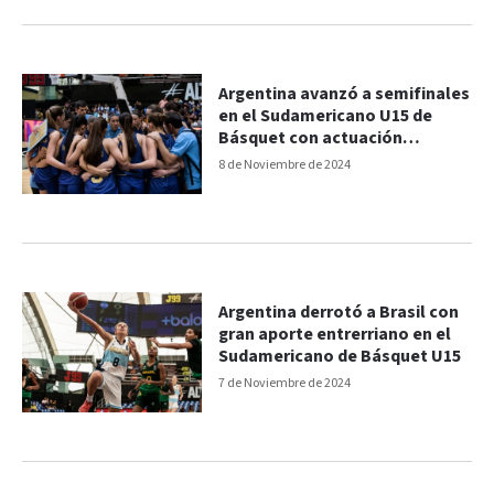
Argentina avanzó a semifinales
en el Sudamericano U15 de
Básquet con actuación
entrerriana
8 de Noviembre de 2024
Argentina derrotó a Brasil con
gran aporte entrerriano en el
Sudamericano de Básquet U15
7 de Noviembre de 2024