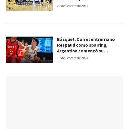
21 de Febrero de 2024
Básquet: Con el entrerriano
Respaud como sparring,
Argentina comenzó su
preparación
19 de Febrero de 2024