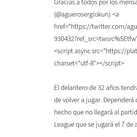
Gracias a todos por los men
(@aguerosergiokun) <a
href="https://twitter.com/a
930432?ref_src=twsrc%5Etfw
<script async src="https://pl
charset="utf-8"></script>
El delantero de 32 años tendr
de volver a jugar. Dependerá 
hecho que no llegará al part
League que se jugará el 7 de