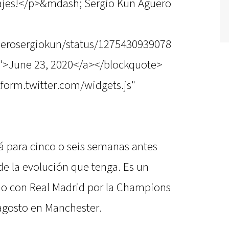
sajes!</p>&mdash; Sergio Kun Aguero
guerosergiokun/status/1275430939078
">June 23, 2020</a></blockquote>
atform.twitter.com/widgets.js"
á para cinco o seis semanas antes
de la evolución que tenga. Es un
ido con Real Madrid por la Champions
 agosto en Manchester.