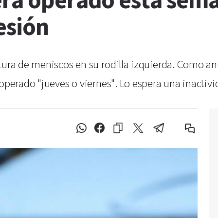
erá operado esta sem
esión
tura de meniscos en su rodilla izquierda. Como anu
 operado "jueves o viernes". Lo espera una inactiv