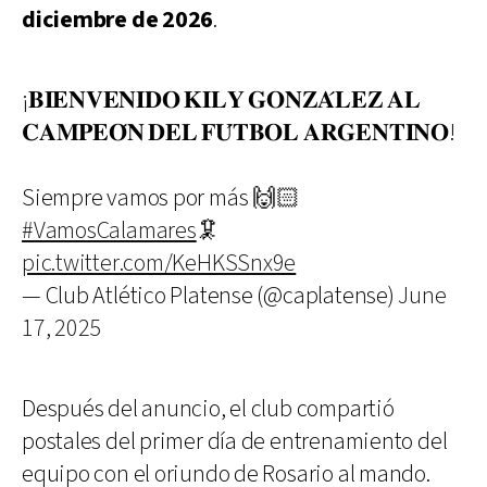
diciembre de 2026
.
¡𝐁𝐈𝐄𝐍𝐕𝐄𝐍𝐈𝐃𝐎 𝐊𝐈𝐋𝐘 𝐆𝐎𝐍𝐙𝐀́𝐋𝐄𝐙 𝐀𝐋
𝐂𝐀𝐌𝐏𝐄𝐎́𝐍 𝐃𝐄𝐋 𝐅𝐔́𝐓𝐁𝐎𝐋 𝐀𝐑𝐆𝐄𝐍𝐓𝐈𝐍𝐎!
Siempre vamos por más 🙌🏻
#VamosCalamares
🦑
pic.twitter.com/KeHKSSnx9e
— Club Atlético Platense (@caplatense)
June
17, 2025
Después del anuncio, el club compartió
postales del primer día de entrenamiento del
equipo con el oriundo de Rosario al mando.