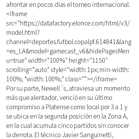
afrontar en pocos días el torneo internacional.
<iframe
src="https://datafactory.elonce.com/html/v3/
model.html?
channel=deportes.futbol.copalpf.614841&lang
=es_LA&model=gamecast_v6&hidePagesMen
u=true" width="100%" height="1150"
scrolling="auto" style="width: 1px; min-width:
100%; *width: 100%;" class=""></iframe>
Por su parte, Newell´s, atraviesa un momento
más que alentador, venció en su último
compromiso a Platense como local por 3 a 1 y
se ubica en la segunda posición en la Zona A,
en la cual acumula cinco partidos sin conocer
la derrota. El técnico Javier Sanguinetti,