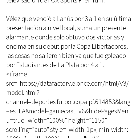
televisación de FOX Sports Premium.
Vélez que venció a Lanús por 3 a 1 en su última
presentación a nivel local, suma un presente
alarmante donde solo obtuvo dos victorias y
encima en su debut por la Copa Libertadores,
las cosas no salieron bien ya que fue goleado
por Estudiantes de La Plata por 4 a 1.
<iframe
src="https://datafactory.elonce.com/html/v3/
model.html?
channel=deportes.futbol.copalpf.614853&lang
=es_LA&model=gamecast_v6&hidePagesMen
u=true" width="100%" height="1150"
scrolling="auto" style="width: 1px; min-width: