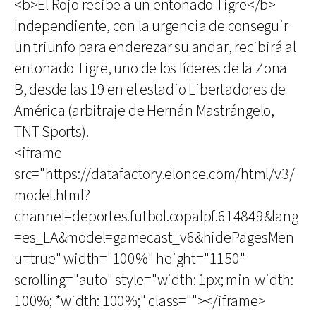
<b>El Rojo recibe a un entonado Tigre</b>
Independiente, con la urgencia de conseguir
un triunfo para enderezar su andar, recibirá al
entonado Tigre, uno de los líderes de la Zona
B, desde las 19 en el estadio Libertadores de
América (arbitraje de Hernán Mastrángelo,
TNT Sports).
<iframe
src="https://datafactory.elonce.com/html/v3/
model.html?
channel=deportes.futbol.copalpf.614849&lang
=es_LA&model=gamecast_v6&hidePagesMen
u=true" width="100%" height="1150"
scrolling="auto" style="width: 1px; min-width:
100%; *width: 100%;" class=""></iframe>