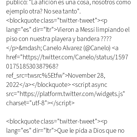
publicó: "La afición es una cosa, nosotros como
ejemplo otra? No sea tanto".
<blockquote class="twitter-tweet"><p
lang="es" dir="ltr">Vieron a Messi limpiando el
piso con nuestra playera y bandera ????
</p>&mdash; Canelo Alvarez (@Canelo) <a
href="https://twitter.com/Canelo/status/1597
017518530387968?
ref_src=twsrc%5Etfw">November 28,
2022</a></blockquote> <script async
src="https://platform.twitter.com/widgets.js"
charset="utf-8"></script>
<blockquote class="twitter-tweet"><p
lang="es" dir="ltr">Que le pida a Dios que no