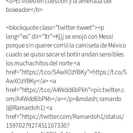
<b>El video en cuestión y la amenaza del
boxeador</b>
<blockquote class="twitter-tweet"><p
lang="es" dir="ltr">Kjjj se enojó con Messi
porque sin querer corrió la camiseta de México
cuado se quiso sacar el botín andan sensibles
los muchachitos del norte <a
href="https://t.co/SAwXOzYBKy">https://t.co/S
AwXOzYBKy</a> <a
href="https://t.co/A4Wdd6bPkh">pic.twitter.c
om/A4Wdd6bPkh</a></p>&mdash; ramardo
(@Ramardoh1) <a
href="https://twitter.com/Ramardoh1/status/
1597027927451107330?