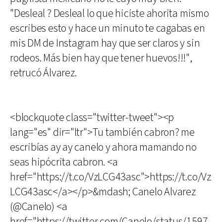
"Desleal ? Desleal lo que hiciste ahorita mismo
escribes esto y hace un minuto te cagabas en
mis DM de Instagram hay que ser claros y sin
rodeos. Más bien hay que tener huevos!!!",
retrucó Álvarez.
<blockquote class="twitter-tweet"><p
lang="es" dir="ltr">Tu también cabron? me
escribías ay ay canelo y ahora mamando no
seas hipócrita cabron. <a
href="https://t.co/VzLCG43asc">https://t.co/Vz
LCG43asc</a></p>&mdash; Canelo Alvarez
(@Canelo) <a
href="https://twitter.com/Canelo/status/1597