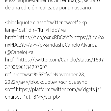
Messi supuestamente. Sin embargo, se trató
de una edición realizada por un usuario.
<blockquote class="twitter-tweet"><p
lang="qst" dir="ltr">Hdp? <a
href="https://t.co/oxnxRDCzYt">https://t.co/ox
nxRDCzYt</a></p>&mdash; Canelo Alvarez
(@Canelo) <a
href="https://twitter.com/Canelo/status/1597
370059613429760?
ref_src=twsrc%5Etfw">November 28,
2022</a></blockquote> <script async
src="https://platform.twitter.com/widgets.js"
charset="utf-8"></script>