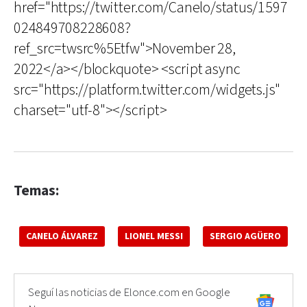
href="https://twitter.com/Canelo/status/1597
024849708228608?
ref_src=twsrc%5Etfw">November 28,
2022</a></blockquote> <script async
src="https://platform.twitter.com/widgets.js"
charset="utf-8"></script>
Temas:
CANELO ÁLVAREZ
LIONEL MESSI
SERGIO AGÜERO
Seguí las noticias de Elonce.com en Google