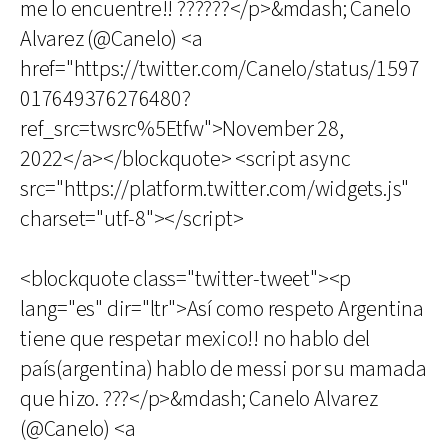
me lo encuentre!! ??????</p>&mdash; Canelo
Alvarez (@Canelo) <a
href="https://twitter.com/Canelo/status/1597
017649376276480?
ref_src=twsrc%5Etfw">November 28,
2022</a></blockquote> <script async
src="https://platform.twitter.com/widgets.js"
charset="utf-8"></script>
<blockquote class="twitter-tweet"><p
lang="es" dir="ltr">Así como respeto Argentina
tiene que respetar mexico!! no hablo del
país(argentina) hablo de messi por su mamada
que hizo. ???</p>&mdash; Canelo Alvarez
(@Canelo) <a