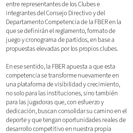
entre representantes de los Clubes e
integrantes del Consejo Directivo y del
Departamento Competencia de la FBER en la
que se definirán el reglamento, formato de
juego y cronograma de partidos, en base a
propuestas elevadas por los propios clubes.
En ese sentido, la FBER apuesta a que esta
competencia se transforme nuevamente en
una plataforma de visibilidad y crecimiento,
no solo para las instituciones, sino también
para las jugadoras que, con esfuerzo y
dedicación, buscan consolidar su camino en el
deporte y que tengan oportunidades reales de
desarrollo competitivo en nuestra propia