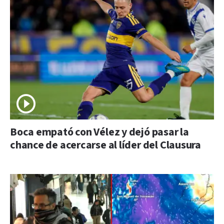
Boca empató con Vélez y dejó pasar la
chance de acercarse al líder del Clausura