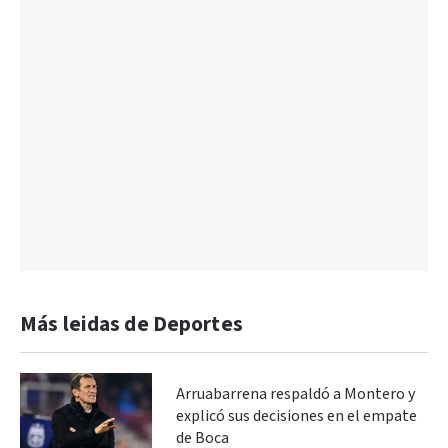
Más leidas de Deportes
Arruabarrena respaldó a Montero y
explicó sus decisiones en el empate
de Boca