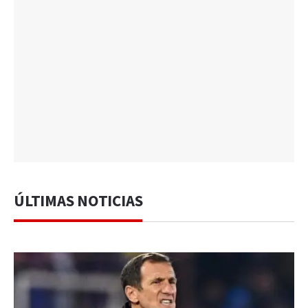
ÚLTIMAS NOTICIAS