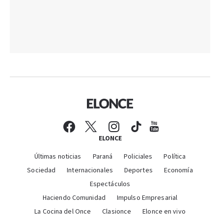
ELONCE
Últimas noticias
Paraná
Policiales
Política
Sociedad
Internacionales
Deportes
Economía
Espectáculos
Haciendo Comunidad
Impulso Empresarial
La Cocina del Once
Clasionce
Elonce en vivo