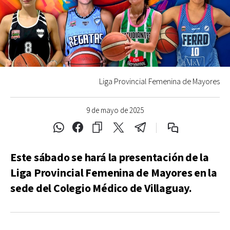
Liga Provincial Femenina de Mayores
9 de mayo de 2025
Este sábado se hará la presentación de la
Liga Provincial Femenina de Mayores en la
sede del Colegio Médico de Villaguay.