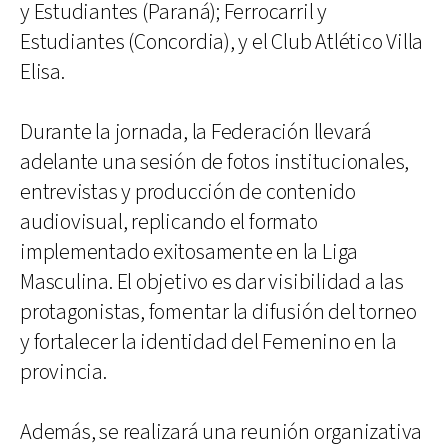
y Estudiantes (Paraná); Ferrocarril y
Estudiantes (Concordia), y el Club Atlético Villa
Elisa.
Durante la jornada, la Federación llevará
adelante una sesión de fotos institucionales,
entrevistas y producción de contenido
audiovisual, replicando el formato
implementado exitosamente en la Liga
Masculina. El objetivo es dar visibilidad a las
protagonistas, fomentar la difusión del torneo
y fortalecer la identidad del Femenino en la
provincia.
Además, se realizará una reunión organizativa