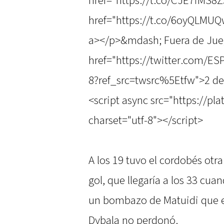
href="https://t.co/CJE7iMS8
href="https://t.co/6oyQLMU
a></p>&mdash; Fuera de Ju
href="https://twitter.com/
8?ref_src=twsrc%5Etfw">2 de
<script async src="https://pl
charset="utf-8"></script>
A los 19 tuvo el cordobés otr
gol, que llegaría a los 33 cu
un bombazo de Matuidi que e
Dybala no perdonó.