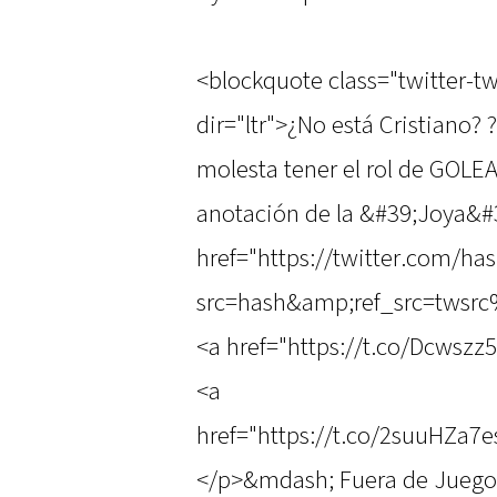
<blockquote class="twitter-t
dir="ltr">¿No está Cristiano?
molesta tener el rol de GOLE
anotación de la &#39;Joya&#
href="https://twitter.com/
src=hash&amp;ref_src=twsr
<a href="https://t.co/Dcwszz
<a
href="https://t.co/2suuHZa7
</p>&mdash; Fuera de Jueg