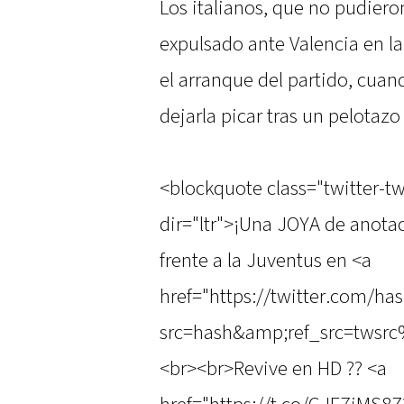
Los italianos, que no pudiero
expulsado ante Valencia en la
el arranque del partido, cuan
dejarla picar tras un pelotaz
<blockquote class="twitter-t
dir="ltr">¡Una JOYA de anotac
frente a la Juventus en <a
href="https://twitter.com/
src=hash&amp;ref_src=twsr
<br><br>Revive en HD ?? <a