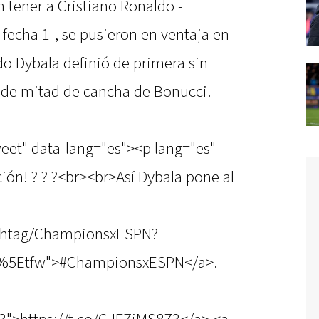
n tener a Cristiano Ronaldo -
 fecha 1-, se pusieron en ventaja en
do Dybala definió de primera sin
o de mitad de cancha de Bonucci.
weet" data-lang="es"><p lang="es"
ión! ? ? ?<br><br>Así Dybala pone al
hashtag/ChampionsxESPN?
c%5Etfw">#ChampionsxESPN</a>.