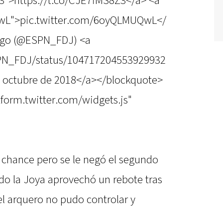
Z3">https://t.co/CJE7iMS8Z3</a> <a
QwL">pic.twitter.com/6oyQLMUQwL</
ego (@ESPN_FDJ) <a
ESPN_FDJ/status/104717204553929932
 octubre de 2018</a></blockquote>
atform.twitter.com/widgets.js"
a chance pero se le negó el segundo
ando la Joya aprovechó un rebote tras
l arquero no pudo controlar y