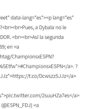
weet" data-lang="es"><p lang="es"
 ??<br><br>Pues, a Dybala no le
ADOR. <br><br>Así la segunda
39; en <a
hashtag/ChampionsxESPN?
c%5Etfw">#ChampionsxESPN</a>. ?
5JJz">https://t.co/Dcwszz5JJz</a>
es">pic.twitter.com/2suuHZa7es</a>
o (@ESPN_FDJ) <a