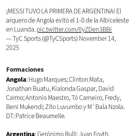
¡MESSI TUVO LA PRIMERA DE ARGENTINA! El
arquero de Angola evitó el 1-0 de la Albiceleste
en Luanda.
pic.twitter.com/0yZDen3BBi
— TyC Sports (@TyCSports)
November 14,
2025
Formaciones
Angola
: Hugo Marques; Clinton Mata,
Jonathan Buatu, Kialonda Gaspar, David
Carmo; Antonio Maestro, Tó Carneiro, Fredy,
Beni Mukendi; Zito Luvumbo y M´Bala Nzola.
DT: Patrice Beaumelle.
Argentina
: Gerónimo Rulli; Juan Foyth,