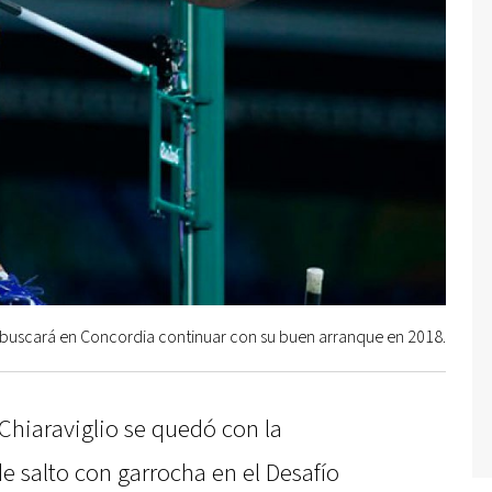
o buscará en Concordia continuar con su buen arranque en 2018.
Chiaraviglio se quedó con la
e salto con garrocha en el Desafío