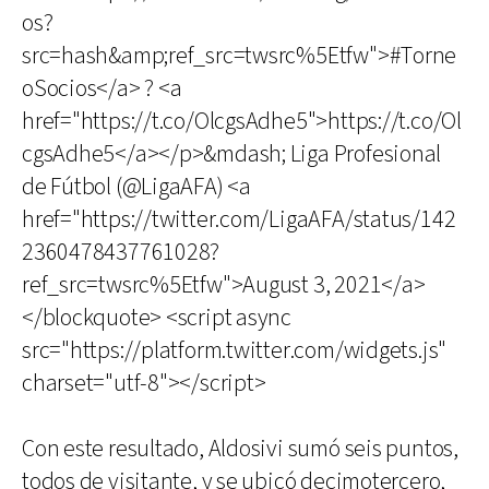
os?
src=hash&amp;ref_src=twsrc%5Etfw">#Torne
oSocios</a> ? <a
href="https://t.co/OlcgsAdhe5">https://t.co/Ol
cgsAdhe5</a></p>&mdash; Liga Profesional
de Fútbol (@LigaAFA) <a
href="https://twitter.com/LigaAFA/status/142
2360478437761028?
ref_src=twsrc%5Etfw">August 3, 2021</a>
</blockquote> <script async
src="https://platform.twitter.com/widgets.js"
charset="utf-8"></script>
Con este resultado, Aldosivi sumó seis puntos,
todos de visitante, y se ubicó decimotercero,