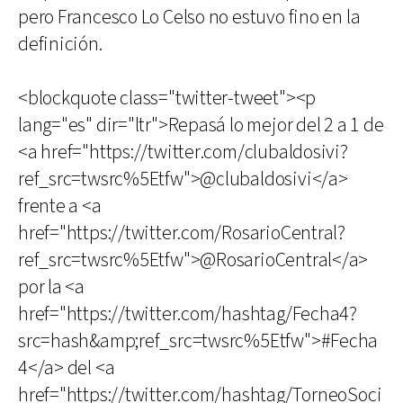
pero Francesco Lo Celso no estuvo fino en la
definición.
<blockquote class="twitter-tweet"><p
lang="es" dir="ltr">Repasá lo mejor del 2 a 1 de
<a href="https://twitter.com/clubaldosivi?
ref_src=twsrc%5Etfw">@clubaldosivi</a>
frente a <a
href="https://twitter.com/RosarioCentral?
ref_src=twsrc%5Etfw">@RosarioCentral</a>
por la <a
href="https://twitter.com/hashtag/Fecha4?
src=hash&amp;ref_src=twsrc%5Etfw">#Fecha
4</a> del <a
href="https://twitter.com/hashtag/TorneoSoci