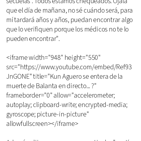
secuelas'. Todos estamos chequeados. Ojalá
que el día de mañana, no sé cuándo será, para
mí tardará años y años, puedan encontrar algo
que lo verifiquen porque los médicos no te lo
pueden encontrar".
<iframe width="948" height="550"
src="https://www.youtube.com/embed/Ref93
JnGONE" title="Kun Aguero se entera de la
muerte de Balanta en directo... ?"
frameborder="0" allow="accelerometer;
autoplay; clipboard-write; encrypted-media;
gyroscope; picture-in-picture"
allowfullscreen></iframe>