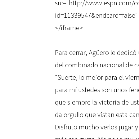
src="http://www.espn.com/co
id=11339547&endcard=false" 
</iframe>
Para cerrar, Agüero le dedic
del combinado nacional de car
"Suerte, lo mejor para el vier
para mí ustedes son unos fe
que siempre la victoria de us
da orgullo que vistan esta ca
Disfruto mucho verlos jugar y