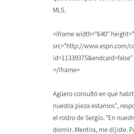
MLS.
<iframe width="640" height=
src="http://www.espn.com/co
id=11339375&endcard=false" 
</iframe>
Agüero consultó en qué habit
nuestra pieza estamos", respo
el rostro de Sergio. "En nuest
dormir. Mentira, me dijiste. 