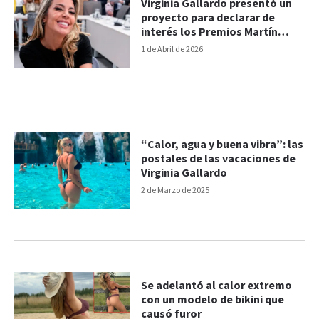
Virginia Gallardo presentó un
proyecto para declarar de
interés los Premios Martín
Fierro
1 de Abril de 2026
“Calor, agua y buena vibra”: las
postales de las vacaciones de
Virginia Gallardo
2 de Marzo de 2025
Se adelantó al calor extremo
con un modelo de bikini que
causó furor