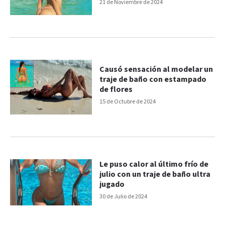
microbikini
21 de Noviembre de 2024
Causó sensación al modelar un
traje de baño con estampado
de flores
15 de Octubre de 2024
Le puso calor al último frío de
julio con un traje de baño ultra
jugado
30 de Julio de 2024