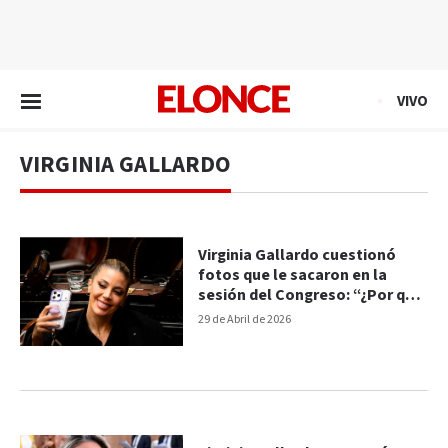
EN VIVO
VIVO
VIRGINIA GALLARDO
Virginia Gallardo cuestionó
fotos que le sacaron en la
sesión del Congreso: “¿Por qué
no le sacás una foto a esta…?”
29 de Abril de 2026