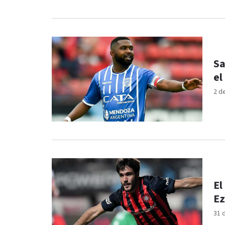
Sa
el
2 d
El
Ez
31 