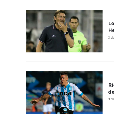
Lo
He
3 d
Ri
de
3 d