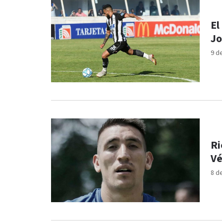
El
Jo
9 d
Ri
Vé
8 d