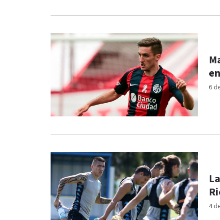
Ma
en
6 d
La
Ri
4 d