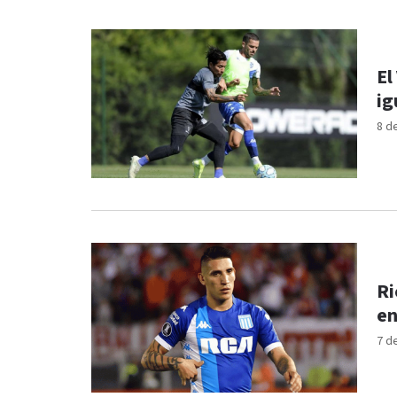
El
ig
8 d
Ri
en
7 d