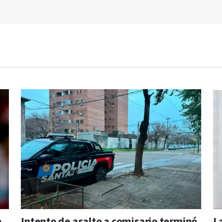
a
Intento de asalto a comisario terminó
L