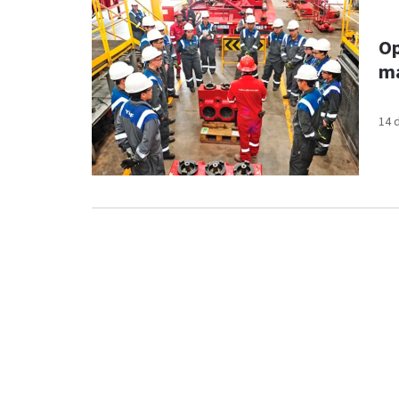
Op
ma
14 