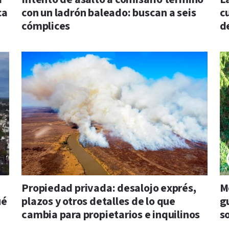
ca
con un ladrón baleado: buscan a seis
c
cómplices
d
Propiedad privada: desalojo exprés,
Me
ué
plazos y otros detalles de lo que
gu
cambia para propietarios e inquilinos
so