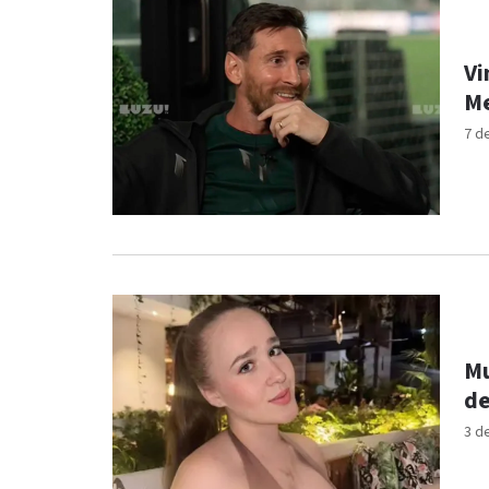
Vi
Me
7 d
Mu
de
3 d