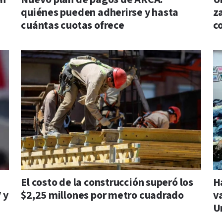
quiénes pueden adherirse y hasta
z
cuántas cuotas ofrece
c
El costo de la construcción superó los
H
 y
$2,25 millones por metro cuadrado
v
U