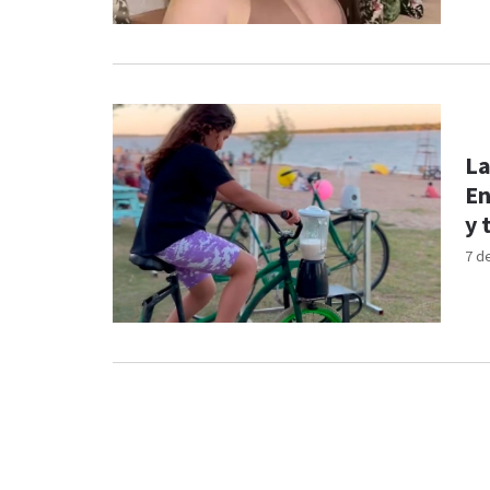
La
En
y 
7 d