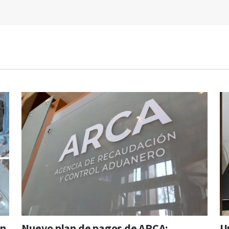
on
Nuevo plan de pagos de ARCA:
U