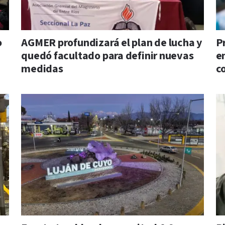
o
AGMER profundizará el plan de lucha y
P
quedó facultado para definir nuevas
e
medidas
c