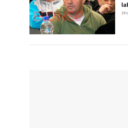
la
29 