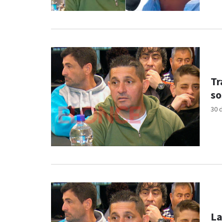
Tr
so
30 
La