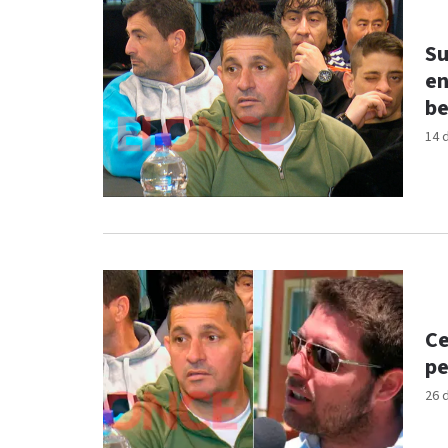
Su
en
be
14 
Ce
pe
26 