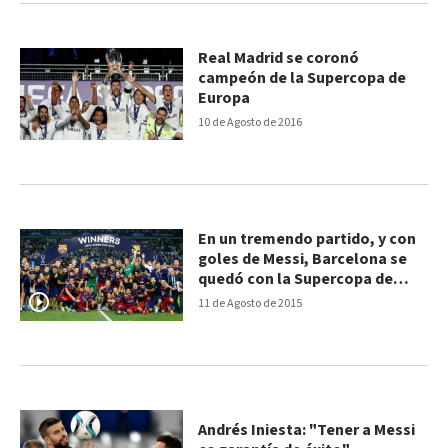
Real Madrid se coronó
campeón de la Supercopa de
Europa
10 de Agosto de 2016
En un tremendo partido, y con
goles de Messi, Barcelona se
quedó con la Supercopa de
Europa
11 de Agosto de 2015
Andrés Iniesta: "Tener a Messi