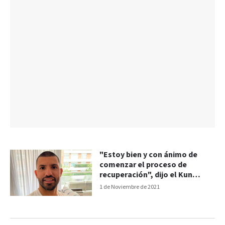
"Estoy bien y con ánimo de
comenzar el proceso de
recuperación", dijo el Kun
Agüero
1 de Noviembre de 2021