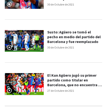
cardiológicos
30 de Octubre de 2021
Susto: Agüero se tomó el
pecho en medio del partido del
Barcelona y fue reemplazado
30 de Octubre de 2021
El Kun Agüero jugó su primer
partido como titular en
Barcelona, que no encuentra el
rumbo
27 de Octubre de 2021