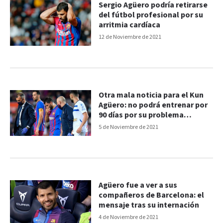
Sergio Agüero podría retirarse
del fútbol profesional por su
arritmia cardíaca
12 de Noviembre de 2021
Otra mala noticia para el Kun
Agüero: no podrá entrenar por
90 días por su problema
cardíaco
5 de Noviembre de 2021
Agüero fue a ver a sus
compañeros de Barcelona: el
mensaje tras su internación
4 de Noviembre de 2021