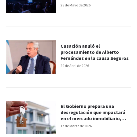
producción”
28 de Mayo de 2026
Casación anuló el
procesamiento de Alberto
Fernández en la causa Seguros
29 de Abril de 2026
El Gobierno prepara una
desregulación que impactará
en el mercado inmobiliario,
seguros y capitales
17 de Marzo de 2026