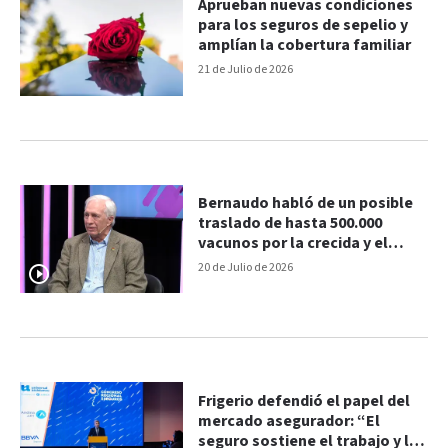
Aprueban nuevas condiciones
para los seguros de sepelio y
amplían la cobertura familiar
21 de Julio de 2026
Bernaudo habló de un posible
traslado de hasta 500.000
vacunos por la crecida y el
seguro para maíz en Entre Ríos
20 de Julio de 2026
Frigerio defendió el papel del
mercado asegurador: “El
seguro sostiene el trabajo y la