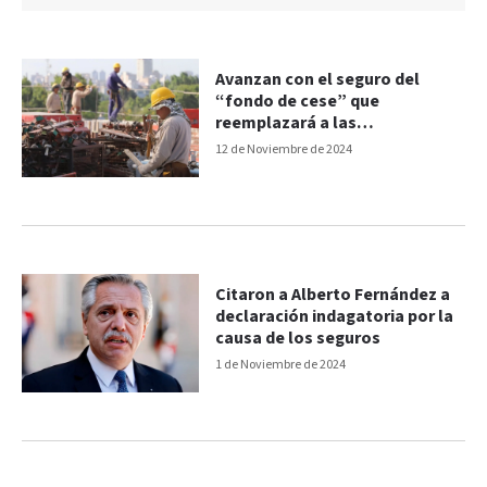
Avanzan con el seguro del
“fondo de cese” que
reemplazará a las
indemnizaciones
12 de Noviembre de 2024
Citaron a Alberto Fernández a
declaración indagatoria por la
causa de los seguros
1 de Noviembre de 2024