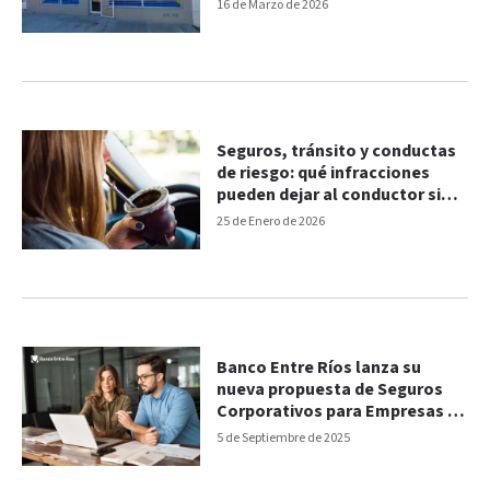
16 de Marzo de 2026
Seguros, tránsito y conductas
de riesgo: qué infracciones
pueden dejar al conductor sin
cobertura
25 de Enero de 2026
Banco Entre Ríos lanza su
nueva propuesta de Seguros
Corporativos para Empresas y
el Agro
5 de Septiembre de 2025