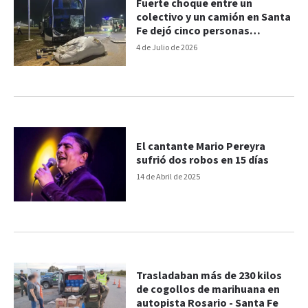
Fuerte choque entre un
colectivo y un camión en Santa
Fe dejó cinco personas
hospitalizadas
4 de Julio de 2026
El cantante Mario Pereyra
sufrió dos robos en 15 días
14 de Abril de 2025
Trasladaban más de 230 kilos
de cogollos de marihuana en
autopista Rosario - Santa Fe