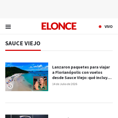
EN VIVO
VIVO
SAUCE VIEJO
Lanzaron paquetes para viajar
a Florianópolis con vuelos
desde Sauce Viejo: qué incluyen
y cuánto salen
14 de Julio de 2026