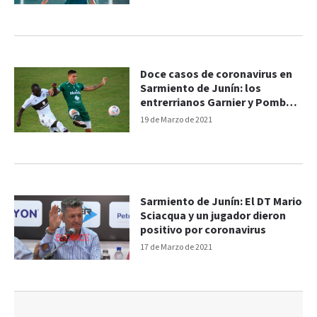
Doce casos de coronavirus en
Sarmiento de Junín: los
entrerrianos Garnier y Pombo
entre ellos
19 de Marzo de 2021
Sarmiento de Junín: El DT Mario
Sciacqua y un jugador dieron
positivo por coronavirus
17 de Marzo de 2021