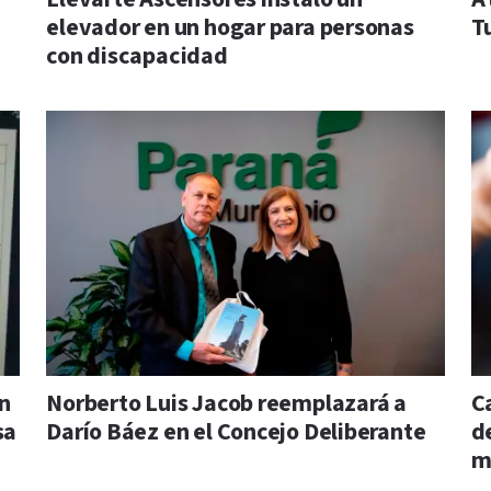
elevador en un hogar para personas
T
con discapacidad
un
Norberto Luis Jacob reemplazará a
C
sa
Darío Báez en el Concejo Deliberante
d
m