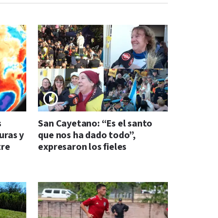
s
San Cayetano: “Es el santo
uras y
que nos ha dado todo”,
tre
expresaron los fieles