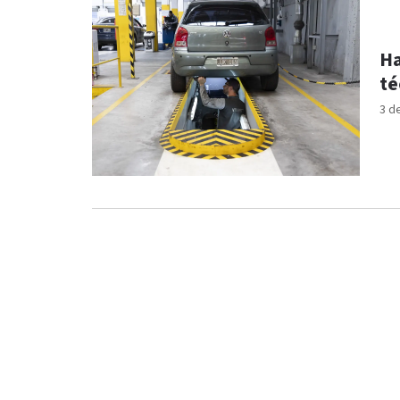
Ha
té
3 d