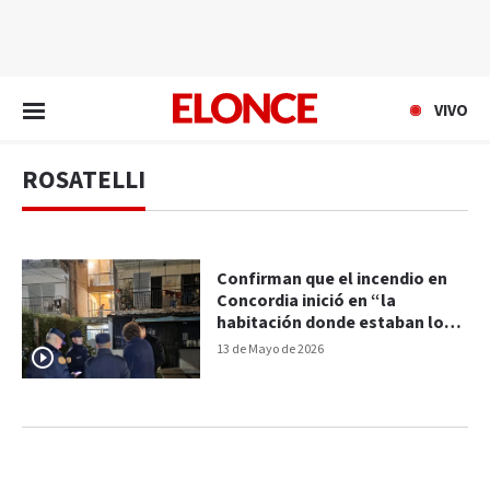
EN VIVO
VIVO
ROSATELLI
Confirman que el incendio en
Concordia inició en “la
habitación donde estaban los
niños”
13 de Mayo de 2026