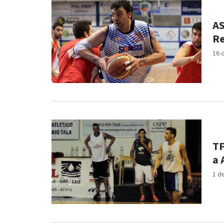
AS
Re
16 
TF
a 
1 d