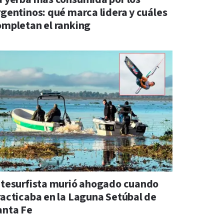
rgentinos: qué marca lidera y cuáles
ompletan el ranking
itesurfista murió ahogado cuando
racticaba en la Laguna Setúbal de
anta Fe