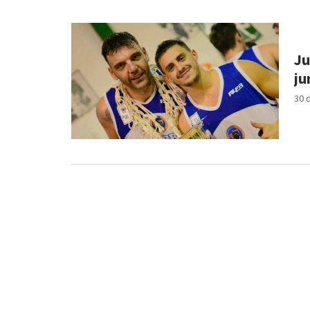
Ju
ju
30 