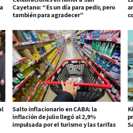
la
Cayetano: “Es un día para pedir, pero
a
también para agradecer”
c
al
Salto inflacionario en CABA: la
K
inflación de julio llegó al 2,9%
p
impulsada por el turismo y las tarifas
S